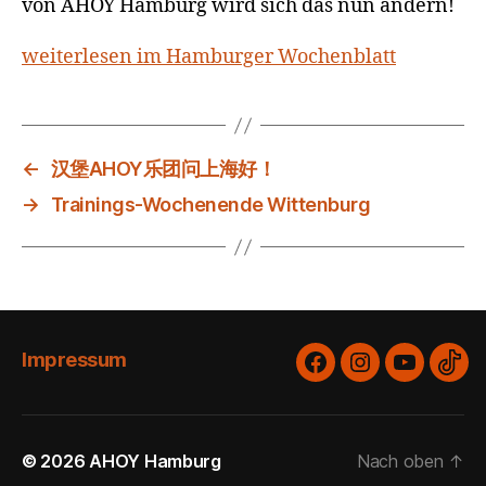
von AHOY Hamburg wird sich das nun ändern!
weiterlesen im Hamburger Wochenblatt
←
汉堡AHOY乐团问上海好！
→
Trainings-Wochenende Wittenburg
Impressum
Facebook
Instagram
YouTube
Tik
© 2026
AHOY Hamburg
Nach oben
↑