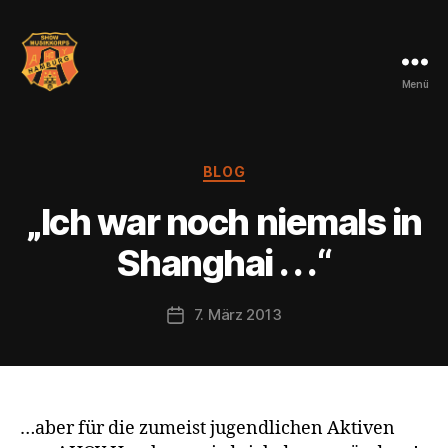
Menü
AHOY
Hamburg
Kategorien
BLOG
„Ich war noch niemals in
Shanghai . . .“
7. März 2013
Veröffentlichungsdatum
…aber für die zumeist jugendlichen Aktiven